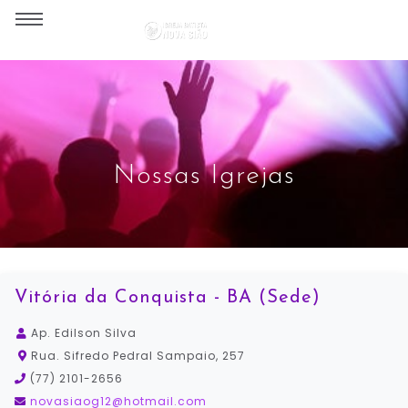
Nossas Igrejas
Vitória da Conquista - BA (Sede)
Ap. Edilson Silva
Rua. Sifredo Pedral Sampaio, 257
(77) 2101-2656
novasiaog12@hotmail.com